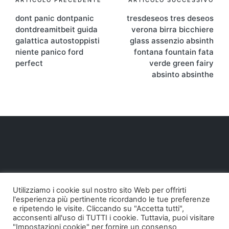
Navigazione
ARTICOLO PRECEDENTE
ARTICOLO SUCCESSIVO
dont panic dontpanic
tresdeseos tres deseos
articoli
dontdreamitbeit guida
verona birra bicchiere
galattica autostoppisti
glass assenzio absinth
niente panico ford
fontana fountain fata
perfect
verde green fairy
absinto absinthe
Utilizziamo i cookie sul nostro sito Web per offrirti
l'esperienza più pertinente ricordando le tue preferenze
e ripetendo le visite. Cliccando su "Accetta tutti",
acconsenti all'uso di TUTTI i cookie. Tuttavia, puoi visitare
"Impostazioni cookie" per fornire un consenso