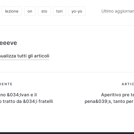
Ultimo aggiorna
lezione
on
sto
tori
yo-yo
teeeve
ualizza tutti gli articoli
ione
DENTE
ARTI
ano &034;Ivan e il
Aperitivo pre t
 tratto da &034;i fratelli
pena&039;s, tanto per 