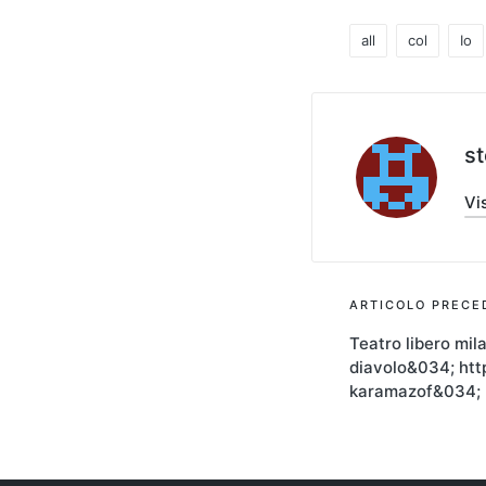
all
col
Io
Tag:
s
Vis
Navigaz
ARTICOLO PRECE
Teatro libero mil
articoli
diavolo&034; http
karamazof&034;