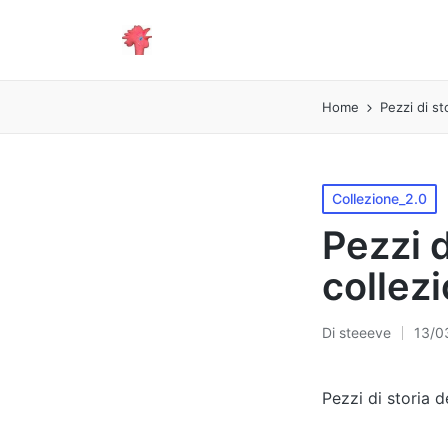
Home
Pezzi di st
Pubblicato
Collezione_2.0
in
Pezzi d
collez
Di
steeeve
13/0
Pubblicato
da
Pezzi di storia d