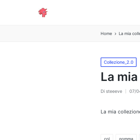
Home
La mia col
Pubblicato
Collezione_2.0
in
La mia
Di
steeeve
07/0
Pubblicato
da
La mia collezion
col
gomma