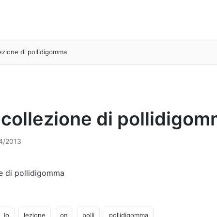
lezione di pollidigomma
 collezione di pollidigo
4/2013
e di pollidigomma
Io
lezione
on
polli
pollidigomma