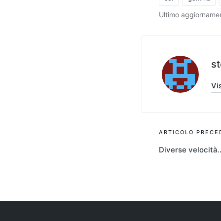
Tag:
Ultimo aggiornamen
s
Vis
Navigaz
ARTICOLO PRECE
Diverse velocità
articoli