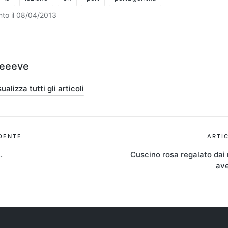
to il 08/04/2013
teeeve
ualizza tutti gli articoli
ione
DENTE
ARTI
…
Cuscino rosa regalato dai
ave