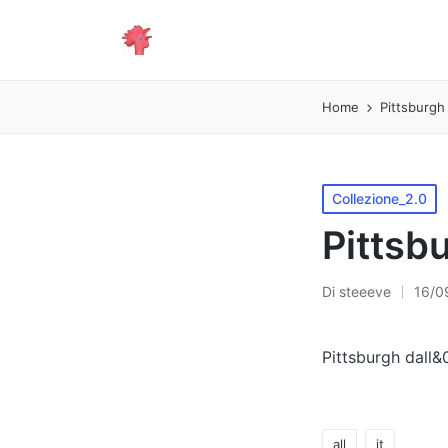
Home
Pittsburgh
Pubblicato
Collezione_2.0
in
Pittsb
Di
steeeve
16/0
Pubblicato
da
Pittsburgh dall&
all
it