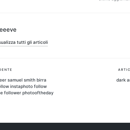
teeeve
ualizza tutti gli articoli
ione
DENTE
ARTI
eer samuel smith birra
dark a
llow instaphoto follow
me follower photooftheday