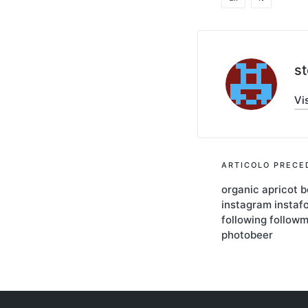
Tag:
s
Vis
Navigaz
ARTICOLO PRECE
organic apricot b
articoli
instagram instafo
following follow
photobeer