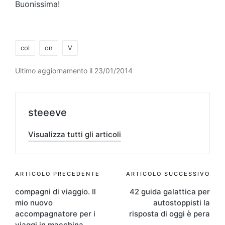
Buonissima!
Tag:
col
on
V
Ultimo aggiornamento il 23/01/2014
steeeve
Visualizza tutti gli articoli
Navigazione
ARTICOLO PRECEDENTE
ARTICOLO SUCCESSIVO
compagni di viaggio. Il
42 guida galattica per
articoli
mio nuovo
autostoppisti la
accompagnatore per i
risposta di oggi è pera
viaggi in macchina