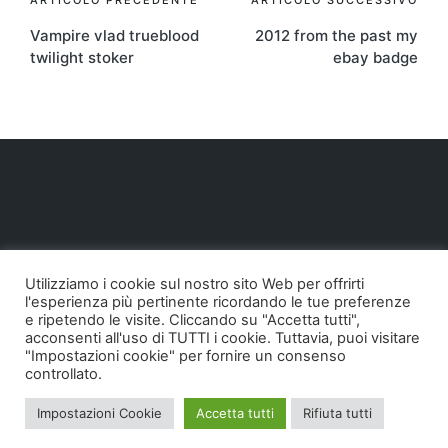
Navigazione
ARTICOLO PRECEDENTE
ARTICOLO SUCCESSIVO
Vampire vlad trueblood
2012 from the past my
articoli
twilight stoker
ebay badge
Utilizziamo i cookie sul nostro sito Web per offrirti
l'esperienza più pertinente ricordando le tue preferenze
e ripetendo le visite. Cliccando su "Accetta tutti",
acconsenti all'uso di TUTTI i cookie. Tuttavia, puoi visitare
"Impostazioni cookie" per fornire un consenso
controllato.
Copyright 2026 — Pollodigomma ...org. Tutti i diritti
Impostazioni Cookie
Accetta tutti
Rifiuta tutti
riservati.
Sinatra WordPress Theme