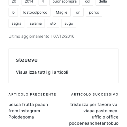
20
2014
4
buonacompra
col
della
Io
Iostocolporco
Maglie
on
porco
sagra
salama
sto
sugo
Ultimo aggiornamento il 07/12/2016
steeeve
Visualizza tutti gli articoli
Navigazione
ARTICOLO PRECEDENTE
ARTICOLO SUCCESSIVO
pesca frutta peach
tristezza per favore vai
articoli
from Instagram
viaaa pasto meal
Polodegoma
ufficio office
pocoeneanchetantobuo