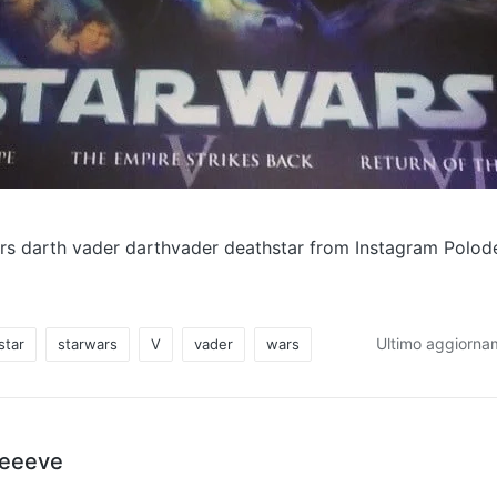
ars darth vader darthvader deathstar from Instagram Polo
Ultimo aggiorna
star
starwars
V
vader
wars
teeeve