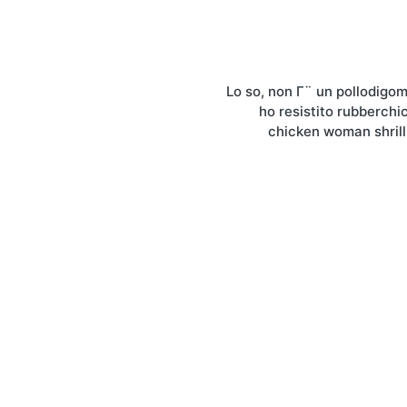
Lo so, non Γ¨ un pollodig
ho resistito rubberchi
chicken woman shrilli