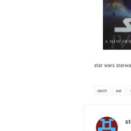
star wars starw
darth
eat
Tag:
s