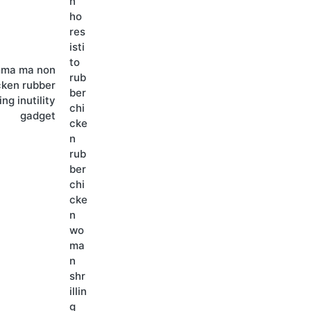
omma ma non
cken rubber
ng inutility
gadget