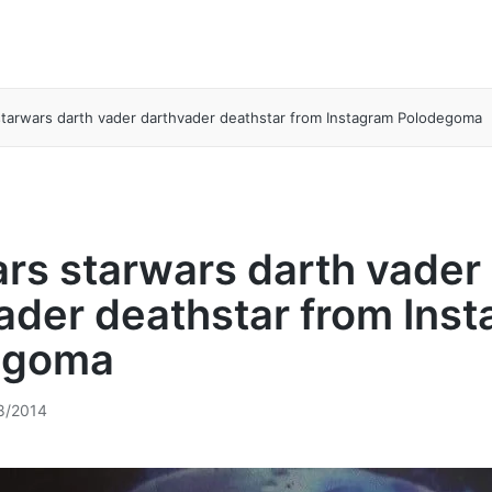
starwars darth vader darthvader deathstar from Instagram Polodegoma
ars starwars darth vader
ader deathstar from Ins
egoma
8/2014