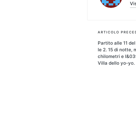
Vis
Navigaz
ARTICOLO PRECE
Partito alle 11 d
articoli
le 2. 15 di notte
chilometri e l&03
Villa dello yo-yo.