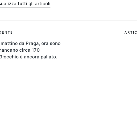
ualizza tutti gli articoli
ione
DENTE
ARTI
el mattino da Praga, ora sono
, mancano circa 170
9;occhio è ancora pallato.