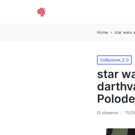
Home
star wars 
Pubblicato
Collezione_2.0
in
star w
darthv
Polod
Di
steeeve
15/0
Pubblicato
da