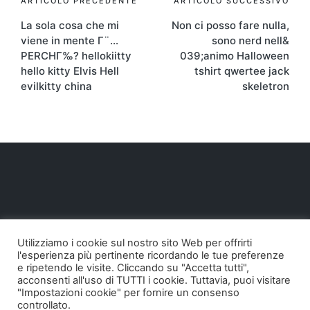
Navigazione
ARTICOLO PRECEDENTE
ARTICOLO SUCCESSIVO
La sola cosa che mi
Non ci posso fare nulla,
articoli
viene in mente Γ¨…
sono nerd nell&
PERCHΓ‰? hellokiitty
039;animo Halloween
hello kitty Elvis Hell
tshirt qwertee jack
evilkitty china
skeletron
Utilizziamo i cookie sul nostro sito Web per offrirti
l'esperienza più pertinente ricordando le tue preferenze
e ripetendo le visite. Cliccando su "Accetta tutti",
acconsenti all'uso di TUTTI i cookie. Tuttavia, puoi visitare
"Impostazioni cookie" per fornire un consenso
controllato.