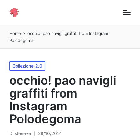
Home
occhio! pao navigli graffiti from Instagram
Polodegoma
Pubblicato
Collezione_2.0
in
occhio! pao navigli
graffiti from
Instagram
Polodegoma
Di
steeeve
29/10/2014
Pubblicato