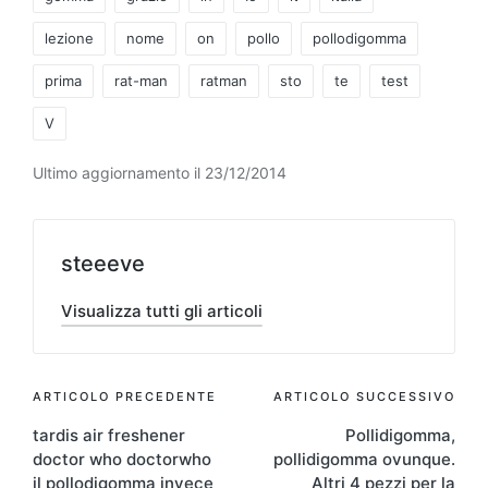
lezione
nome
on
pollo
pollodigomma
prima
rat-man
ratman
sto
te
test
V
Ultimo aggiornamento il 23/12/2014
steeeve
Visualizza tutti gli articoli
Navigazione
ARTICOLO PRECEDENTE
ARTICOLO SUCCESSIVO
tardis air freshener
Pollidigomma,
articoli
doctor who doctorwho
pollidigomma ovunque.
il pollodigomma invece
Altri 4 pezzi per la