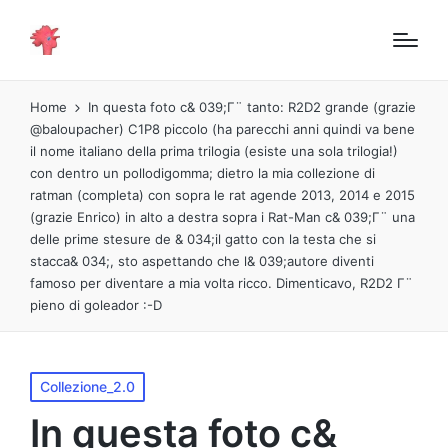
Home
In questa foto c& 039;Γ¨ tanto: R2D2 grande (grazie
@baloupacher) C1P8 piccolo (ha parecchi anni quindi va bene
il nome italiano della prima trilogia (esiste una sola trilogia!)
con dentro un pollodigomma; dietro la mia collezione di
ratman (completa) con sopra le rat agende 2013, 2014 e 2015
(grazie Enrico) in alto a destra sopra i Rat-Man c& 039;Γ¨ una
delle prime stesure de & 034;il gatto con la testa che si
stacca& 034;, sto aspettando che l& 039;autore diventi
famoso per diventare a mia volta ricco. Dimenticavo, R2D2 Γ¨
pieno di goleador :-D
Pubblicato
Collezione_2.0
in
In questa foto c&