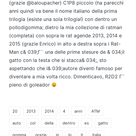
(grazie @baloupacher) C1P8 piccolo (ha parecchi
anni quindi va bene il nome italiano della prima
trilogia (esiste una sola trilogia!) con dentro un
pollodigomma; dietro la mia collezione di ratman
(completa) con sopra le rat agende 2013, 2014 e
2015 (grazie Enrico) in alto a destra sopra i Rat-
Man c& 039;Γ¨ una delle prime stesure de & 034;il
gatto con la testa che si stacca& 034;, sto
aspettando che l& 039;autore diventi famoso per
diventare a mia volta ricco. Dimenticavo, R2D2 Γ¨
pieno di goleador
Tag:
20
2013
2014
4
anni
ATM
auto
col
della
dentro
es
gatto
gomma
grazie
in
Io
it
italia