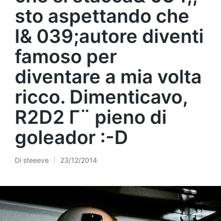
sto aspettando che
l& 039;autore diventi
famoso per
diventare a mia volta
ricco. Dimenticavo,
R2D2 Γ¨ pieno di
goleador :-D
Di
steeeve
23/12/2014
Pubblicato
da