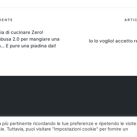
ione
DENTE
ARTI
ia di cucinare Zero!
busa 2.0 per mangiare una
Io lo voglio! accetto r
a… E pure una piadina dai!
za più pertinente ricordando le tue preferenze e ripetendo le visite
ie. Tuttavia, puoi visitare "Impostazioni cookie" per fornire un
26 — Pollodigomma ...org. Tutti i diritti riservati.
Sinatra Word