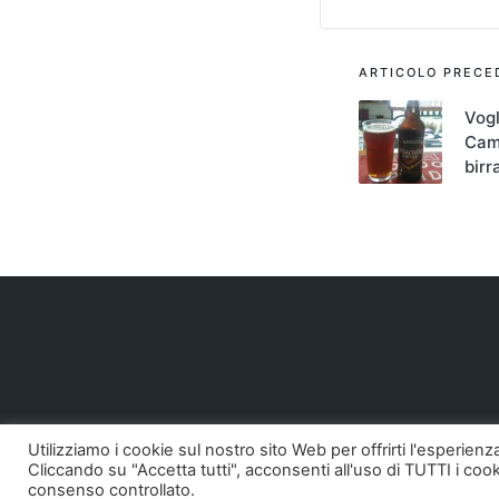
Navigaz
ARTICOLO PRECE
articoli
Vogl
Cam
birr
Utilizziamo i cookie sul nostro sito Web per offrirti l'esperien
Cliccando su "Accetta tutti", acconsenti all'uso di TUTTI i cook
Copyright 20
consenso controllato.