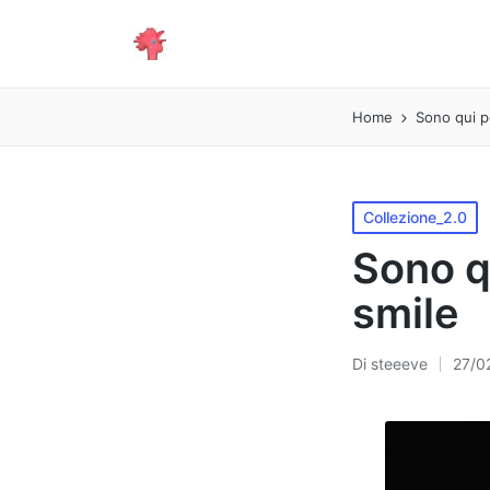
Home
Sono qui p
Pubblicato
Collezione_2.0
in
Sono q
smile
Di
steeeve
27/0
Pubblicato
da