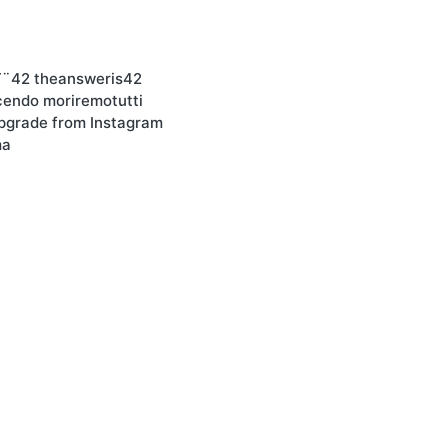
Γ¨42 theansweris42
cendo moriremotutti
pgrade from Instagram
ma