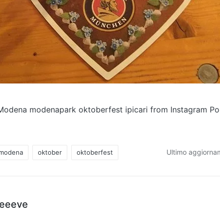
odena modenapark oktoberfest ipicari from Instagram P
Ultimo aggiorna
modena
oktober
oktoberfest
teeeve