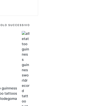
COLO SUCCESSIVO
o guinness
oo tattoos
olodegoma