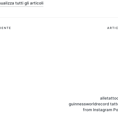
ualizza tutti gli articoli
ione
DENTE
ARTI
alletatto
guinnessworldrecord tatt
from Instagram P