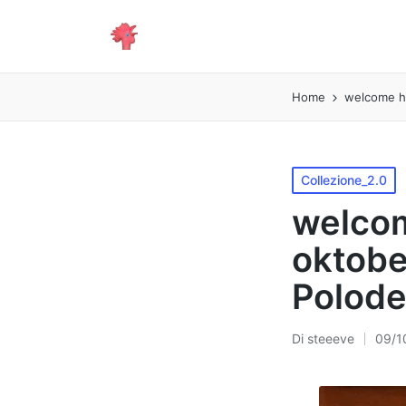
Home
welcome h
Pubblicato
Collezione_2.0
in
welco
oktobe
Polod
Di
steeeve
09/1
Pubblicato
da