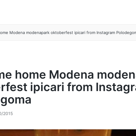
ome Modena modenapark oktoberfest ipicari from Instagram Polodego
me home Modena moden
rfest ipicari from Instag
egoma
0/2015