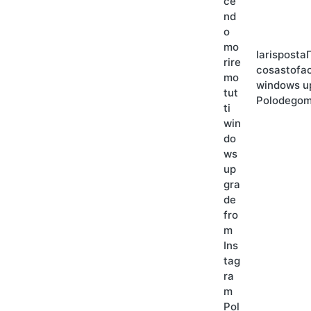
larisposta
cosastofa
windows u
Polodego