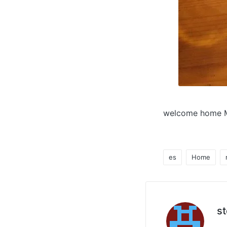
welcome home M
es
Home
Tag:
s