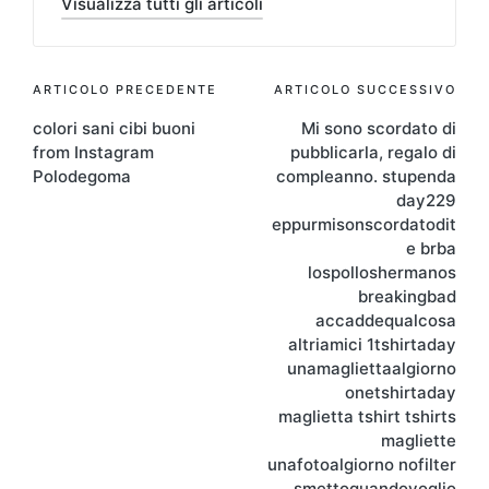
Visualizza tutti gli articoli
Navigazione
ARTICOLO PRECEDENTE
ARTICOLO SUCCESSIVO
colori sani cibi buoni
Mi sono scordato di
articoli
from Instagram
pubblicarla, regalo di
Polodegoma
compleanno. stupenda
day229
eppurmisonscordatodit
e brba
lospolloshermanos
breakingbad
accaddequalcosa
altriamici 1tshirtaday
unamagliettaalgiorno
onetshirtaday
maglietta tshirt tshirts
magliette
unafotoalgiorno nofilter
smettoquandovoglio