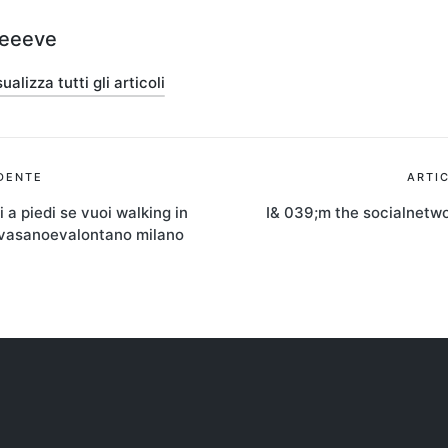
teeeve
ualizza tutti gli articoli
ione
DENTE
ARTI
i a piedi se vuoi walking in
I& 039;m the socialnetw
ovasanoevalontano milano