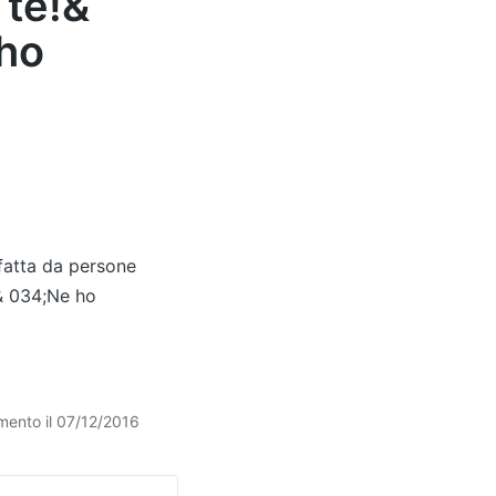
 te!&
 ho
 fatta da persone
!& 034;Ne ho
mento il 07/12/2016