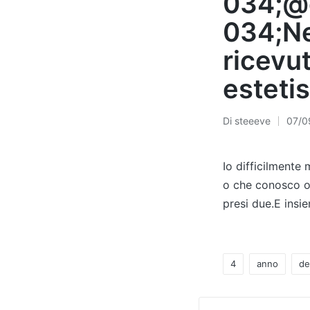
034;@e
034;Ne
ricevut
esteti
Di
steeeve
07/0
Pubblicato
da
Io difficilmente
o che conosco o 
presi due.E insie
4
anno
de
Tag: