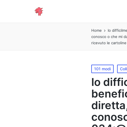
Home
Io diffici
conosco o che mi da
ricevuto le cartoline
Pubblicato
101 modi
Col
in
Io diff
benefi
diretta
conosc