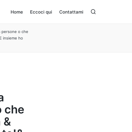
Home
Eccoci qui
Contattami
da persone o che
.E insieme ho
a
o che
 &