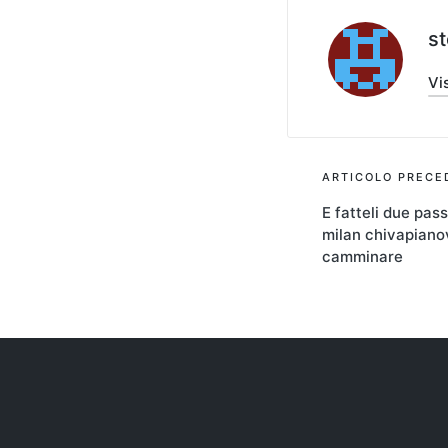
s
Vis
Navigaz
ARTICOLO PRECE
E fatteli due pass
articoli
milan chivapian
camminare