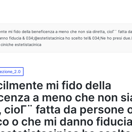
lmente mi fido della beneficenza a meno che non sia diretta, cioΓ¨ fatta 
nno fiducia & 034;@estetistacinica ho scelto te!& 034;Ne ho presi due
 ciniche estetistacinica
lezione_2.0
icilmente mi fido della
cenza a meno che non si
, cioΓ¨ fatta da persone 
o o che mi danno fiducia