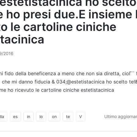
stetistacinica ho scelto
 ho presi due.E insieme
o le cartoline ciniche
stacinica
9/2016
 mi fido della beneficenza a meno che non sia diretta, cioΓ¨
che mi danno fiducia & 034;@estetistacinica ho scelto te
me ho ricevuto le cartoline ciniche estetistacinica
Ultimo aggiorna
lla
es
in
Io
on
te
V