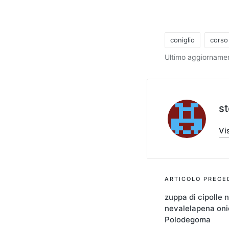
coniglio
corso
Tag:
Ultimo aggiornamen
s
Vis
Navigaz
ARTICOLO PRECE
zuppa di cipolle 
articoli
nevalelapena on
Polodegoma