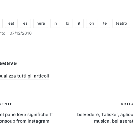
eat
es
hera
in
Io
it
on
te
teatro
to il 07/12/2016
teeeve
ualizza tutti gli articoli
ione
DENTE
ARTI
nel pane love significherΓ
belvedere, Talisker, aglio
ionsoup from Instagram
musica. bellasera