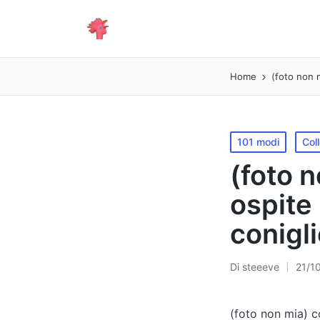
Home
(foto non m
Pubblicato
101 modi
Col
in
(foto n
ospite
conigl
Di
steeeve
21/1
Pubblicato
da
(foto non mia) c