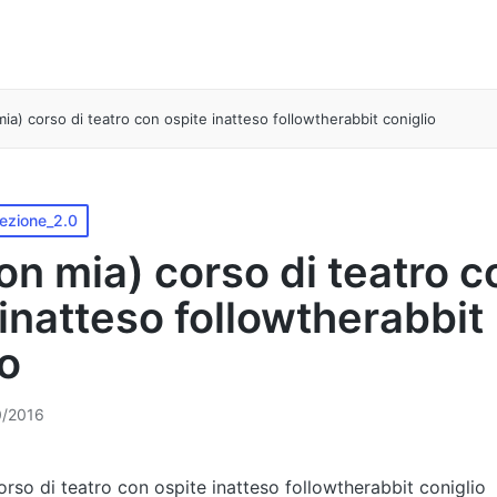
ia) corso di teatro con ospite inatteso followtherabbit coniglio
lezione_2.0
on mia) corso di teatro c
 inatteso followtherabbit
io
0/2016
orso di teatro con ospite inatteso followtherabbit coniglio