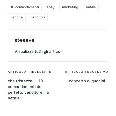
Tag:
10 comandamenti
ebay
marketing
natale
vendite
venditori
steeeve
Visualizza tutti gli articoli
Navigazione
ARTICOLO PRECEDENTE
ARTICOLO SUCCESSIVO
che tristezza… i 10
concerto di guccini…
articoli
comandamenti del
perfetto venditore… a
natale