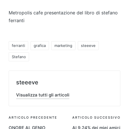
da
Metropolis cafe presentazione del libro di stefano
ferranti
Tag:
ferranti
grafica
marketing
steeeve
Stefano
steeeve
Visualizza tutti gli articoli
Navigazione
ARTICOLO PRECEDENTE
ARTICOLO SUCCESSIVO
ONORE AL GENIO
Al 9.24% dei miei amici