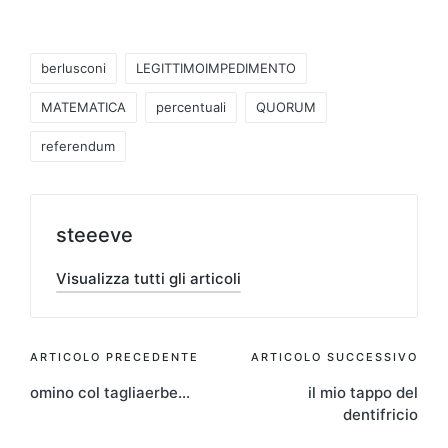
Tag:
berlusconi
LEGITTIMOIMPEDIMENTO
MATEMATICA
percentuali
QUORUM
referendum
steeeve
Visualizza tutti gli articoli
Navigazione
ARTICOLO PRECEDENTE
ARTICOLO SUCCESSIVO
omino col tagliaerbe…
il mio tappo del
articoli
dentifricio