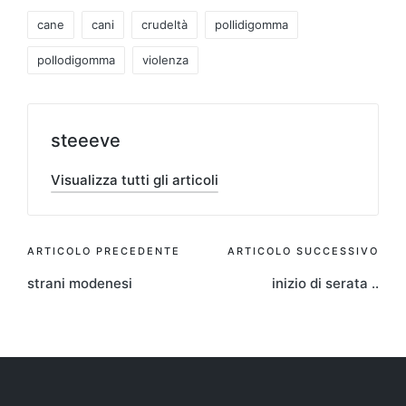
Tag:
cane
cani
crudeltà
pollidigomma
pollodigomma
violenza
steeeve
Visualizza tutti gli articoli
Navigazione
ARTICOLO PRECEDENTE
ARTICOLO SUCCESSIVO
strani modenesi
inizio di serata ..
articoli