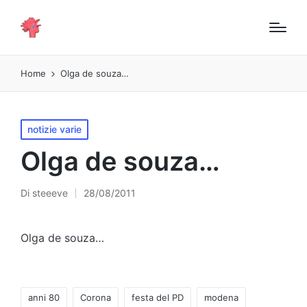
Home
Olga de souza…
Pubblicato
notizie varie
in
Olga de souza…
Di
steeeve
28/08/2011
Pubblicato
da
Olga de souza…
Tag:
anni 80
Corona
festa del PD
modena