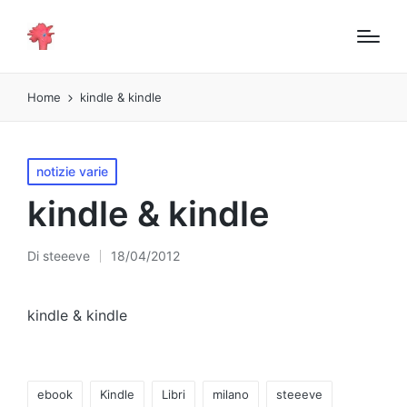
Home
kindle & kindle
Pubblicato
notizie varie
in
kindle & kindle
Di
steeeve
18/04/2012
Pubblicato
da
kindle & kindle
Tag:
ebook
Kindle
Libri
milano
steeeve