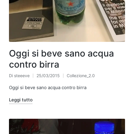
Oggi si beve sano acqua
contro birra
Di
steeeve
25/03/2015
Collezione_2.0
Pubblicato
Pubblicato
da
in
Oggi si beve sano acqua contro birra
Leggi tutto