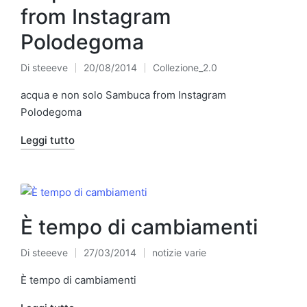
from Instagram
Polodegoma
Di
steeeve
20/08/2014
Collezione_2.0
Pubblicato
Pubblicato
da
in
acqua e non solo Sambuca from Instagram
Polodegoma
Leggi tutto
È tempo di cambiamenti
Di
steeeve
27/03/2014
notizie varie
Pubblicato
Pubblicato
da
in
È tempo di cambiamenti