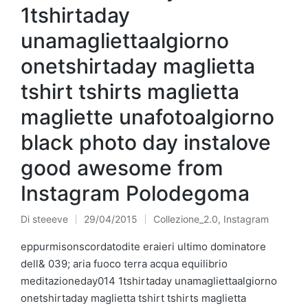
1tshirtaday
unamagliettaalgiorno
onetshirtaday maglietta
tshirt tshirts maglietta
magliette unafotoalgiorno
black photo day instalove
good awesome from
Instagram Polodegoma
Di
steeeve
29/04/2015
Collezione_2.0
,
Instagram
Pubblicato
Pubblicato
da
in
eppurmisonscordatodite eraieri ultimo dominatore
dell& 039; aria fuoco terra acqua equilibrio
meditazioneday014 1tshirtaday unamagliettaalgiorno
onetshirtaday maglietta tshirt tshirts maglietta