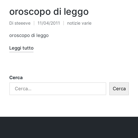
oroscopo di leggo
Di
steeeve
11/04/2011
notizie varie
Pubblicato
Pubblicato
da
in
oroscopo di leggo
Leggi tutto
Cerca
Cerca