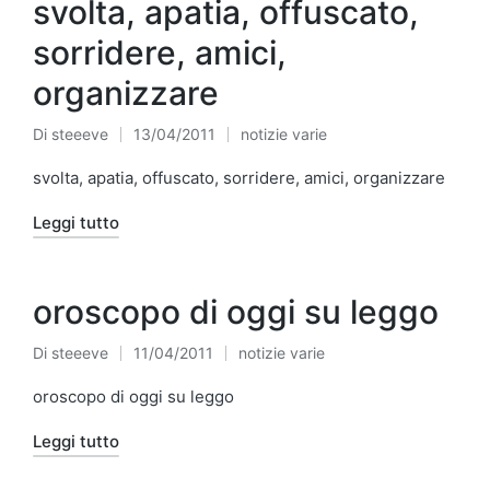
svolta, apatia, offuscato,
sorridere, amici,
organizzare
Di
steeeve
13/04/2011
notizie varie
Pubblicato
Pubblicato
da
in
svolta, apatia, offuscato, sorridere, amici, organizzare
Leggi tutto
oroscopo di oggi su leggo
Di
steeeve
11/04/2011
notizie varie
Pubblicato
Pubblicato
da
in
oroscopo di oggi su leggo
Leggi tutto