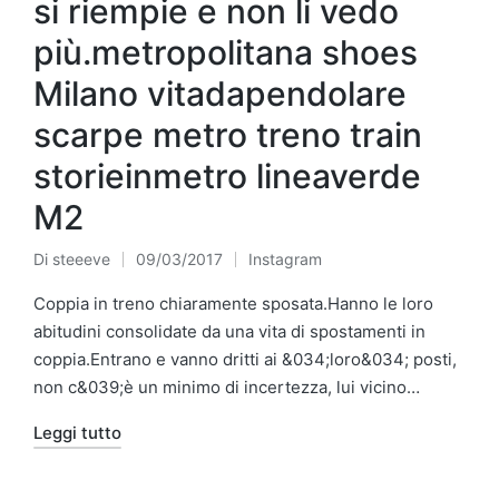
si riempie e non li vedo
più.metropolitana shoes
Milano vitadapendolare
scarpe metro treno train
storieinmetro lineaverde
M2
Di
steeeve
09/03/2017
Instagram
Pubblicato
Pubblicato
da
in
Coppia in treno chiaramente sposata.Hanno le loro
abitudini consolidate da una vita di spostamenti in
coppia.Entrano e vanno dritti ai &034;loro&034; posti,
non c&039;è un minimo di incertezza, lui vicino…
Leggi tutto