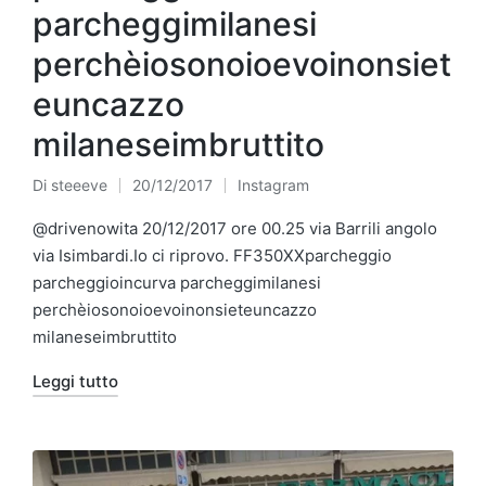
parcheggimilanesi
perchèiosonoioevoinonsiet
euncazzo
milaneseimbruttito
Di
steeeve
20/12/2017
Instagram
Pubblicato
Pubblicato
da
in
@drivenowita 20/12/2017 ore 00.25 via Barrili angolo
via Isimbardi.Io ci riprovo. FF350XXparcheggio
parcheggioincurva parcheggimilanesi
perchèiosonoioevoinonsieteuncazzo
milaneseimbruttito
Leggi tutto