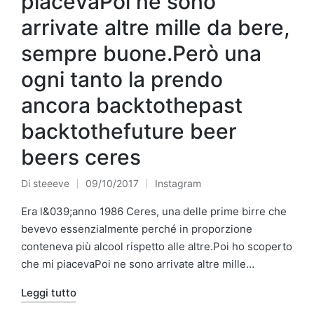
piacevaPoi ne sono
arrivate altre mille da bere,
sempre buone.Però una
ogni tanto la prendo
ancora backtothepast
backtothefuture beer
beers ceres
Di
steeeve
09/10/2017
Instagram
Pubblicato
Pubblicato
da
in
Era l&039;anno 1986 Ceres, una delle prime birre che
bevevo essenzialmente perché in proporzione
conteneva più alcool rispetto alle altre.Poi ho scoperto
che mi piacevaPoi ne sono arrivate altre mille…
Leggi tutto