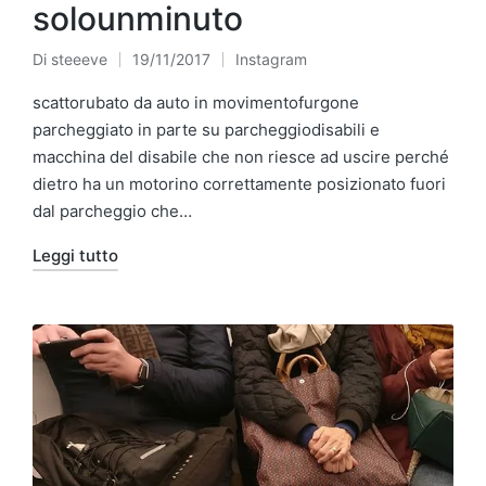
solounminuto
Di
steeeve
19/11/2017
Instagram
Pubblicato
Pubblicato
da
in
scattorubato da auto in movimentofurgone
parcheggiato in parte su parcheggiodisabili e
macchina del disabile che non riesce ad uscire perché
dietro ha un motorino correttamente posizionato fuori
dal parcheggio che…
Leggi tutto