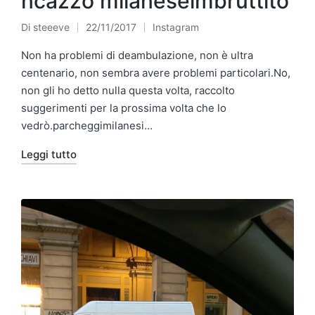
ncazzo milaneseimbruttito
Di
steeeve
22/11/2017
Instagram
Pubblicato
Pubblicato
da
in
Non ha problemi di deambulazione, non è ultra
centenario, non sembra avere problemi particolari.No,
non gli ho detto nulla questa volta, raccolto
suggerimenti per la prossima volta che lo
vedrò.parcheggimilanesi…
Leggi tutto