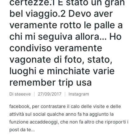
certezze.1 È stato un gran
bel viaggio.2 Devo aver
veramente rotto le palle a
chi mi seguiva allora… Ho
condiviso veramente
vagonate di foto, stato,
luoghi e minchiate varie
remember trip usa
Di
steeeve
27/09/2017
Instagram
Pubblicato
Pubblicato
da
in
facebook, per contrastare il calo delle visite e delle
attività sul social qualche anno fa ha aggiunto la
funzione accaddeoggi, che non fa altro che riproporti i
post da te…