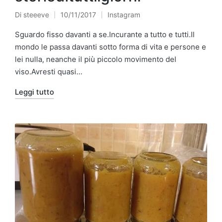
Di
steeeve
10/11/2017
Instagram
Pubblicato
Pubblicato
da
in
Sguardo fisso davanti a se.Incurante a tutto e tutti.Il
mondo le passa davanti sotto forma di vita e persone e
lei nulla, neanche il più piccolo movimento del
viso.Avresti quasi…
Leggi tutto