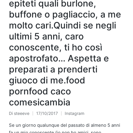
epiteti quali burlone,
buffone o pagliaccio, a me
molto cari.Quindi se negli
ultimi 5 anni, caro
conoscente, ti ho così
apostrofato… Aspetta e
preparati a prenderti
giuoco di me.food
pornfood caco
comesicambia
Di
steeeve
17/10/2017
Instagram
Pubblicato
Pubblicato
da
in
Se un giorno qualunque del passato di almeno 5 anni
fa un mio conoscente (io non ho amici, sono