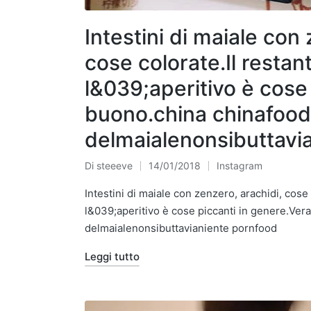
Intestini di maiale con
cose colorate.Il resta
l&039;aperitivo è cose
buono.china chinafood
delmaialenonsibuttavi
Di
steeeve
14/01/2018
Instagram
Pubblicato
Pubblicato
da
in
Intestini di maiale con zenzero, arachidi, cose
l&039;aperitivo è cose piccanti in genere.Ve
delmaialenonsibuttavianiente pornfood
Leggi tutto