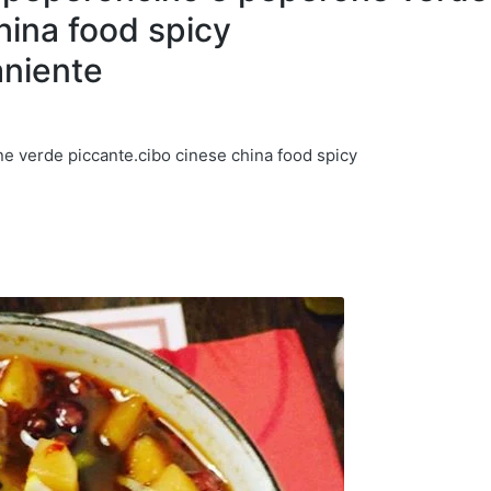
hina food spicy
aniente
e verde piccante.cibo cinese china food spicy