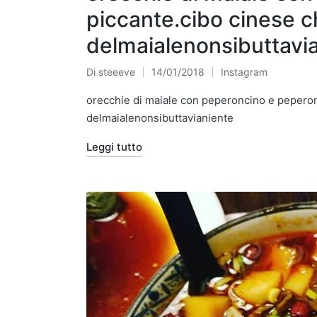
piccante.cibo cinese c
delmaialenonsibuttavi
Di
steeeve
14/01/2018
Instagram
Pubblicato
Pubblicato
da
in
orecchie di maiale con peperoncino e peperon
delmaialenonsibuttavianiente
Leggi tutto