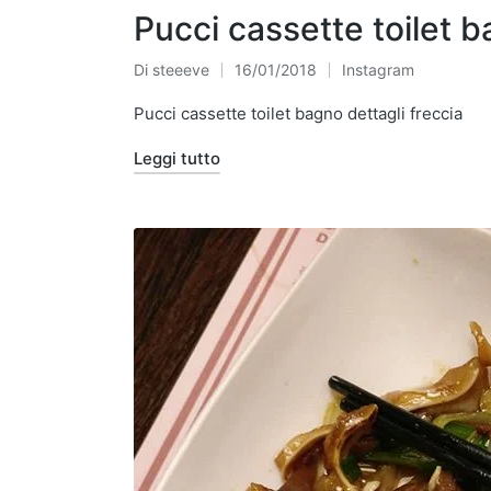
Pucci cassette toilet b
Di
steeeve
16/01/2018
Instagram
Pubblicato
Pubblicato
da
in
Pucci cassette toilet bagno dettagli freccia
Leggi tutto