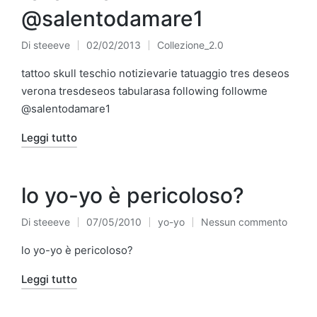
@salentodamare1
Di
steeeve
02/02/2013
Collezione_2.0
Pubblicato
Pubblicato
da
in
tattoo skull teschio notizievarie tatuaggio tres deseos
verona tresdeseos tabularasa following followme
@salentodamare1
Leggi tutto
lo yo-yo è pericoloso?
Di
steeeve
07/05/2010
yo-yo
Nessun commento
Pubblicato
Pubblicato
da
in
lo yo-yo è pericoloso?
Leggi tutto