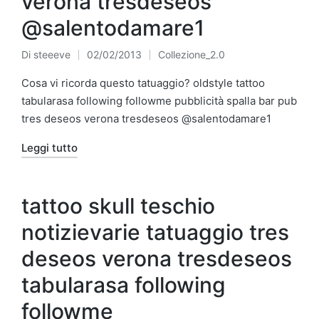
verona tresdeseos
@salentodamare1
Di
steeeve
02/02/2013
Collezione_2.0
Pubblicato
Pubblicato
da
in
Cosa vi ricorda questo tatuaggio? oldstyle tattoo
tabularasa following followme pubblicità spalla bar pub
tres deseos verona tresdeseos @salentodamare1
Leggi tutto
tattoo skull teschio
notizievarie tatuaggio tres
deseos verona tresdeseos
tabularasa following
followme