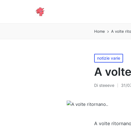
Home
A volte rit
Pubblicato
notizie varie
in
A volte
Di
steeeve
31/0
Pubblicato
da
A volte ritornano