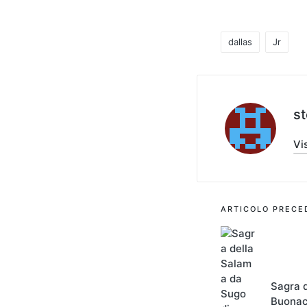
dallas
Jr
Tag:
s
Vis
Navigaz
ARTICOLO PRECE
articoli
Sagra 
Buonac