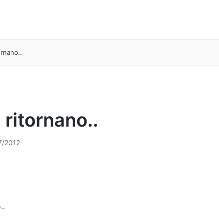
ornano..
 ritornano..
7/2012
..