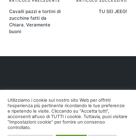
Navigazione
ARTICOLO PRECEDENTE
ARTICOLO SUCCESSIVO
Cavalli pazzi e tortini di
TU SEI JEEG!
articoli
zucchine fatti da
Chiara. Veramente
buoni
Utilizziamo i cookie sul nostro sito Web per offrirti
l'esperienza più pertinente ricordando le tue preferenze
e ripetendo le visite. Cliccando su "Accetta tutti",
acconsenti all'uso di TUTTI i cookie. Tuttavia, puoi visitare
"Impostazioni cookie" per fornire un consenso
controllato.
Copyright 2026 — Pollodigomma ...org. Tutti i diritti