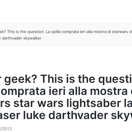
k? This is the question. La spilla comprata ieri alla mostra di starwars s
ke darthvader skywalker
 geek? This is the quest
comprata ieri alla mostra 
rs star wars lightsaber l
aser luke darthvader sk
2/2013