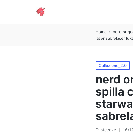
Home
nerd or gee
laser sabrelaser lu
Pubblicato
Collezione_2.0
in
nerd or
spilla 
starwa
sabrel
Di
steeeve
16/1
Pubblicato