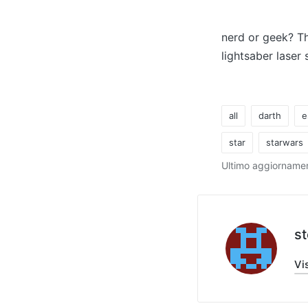
da
nerd or geek? Thi
lightsaber laser
all
darth
e
star
starwars
Tag:
Ultimo aggiornamen
s
Vis