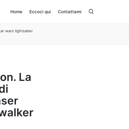
Home
Eccoci qui
Contattami
tar wars lightsaber
ion. La
di
aser
ywalker