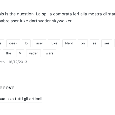
s is the question. La spilla comprata ieri alla mostra di st
 sabrelaser luke darthvader skywalker
s
geek
Io
laser
luke
Nerd
on
se
ser
the
V
vader
wars
to il 16/12/2013
teeeve
ualizza tutti gli articoli