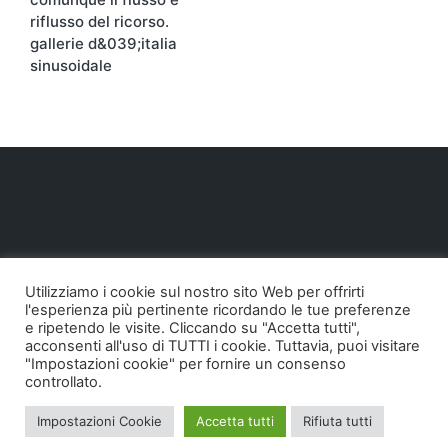
riflusso del ricorso.
gallerie d&039;italia
sinusoidale
Utilizziamo i cookie sul nostro sito Web per offrirti
l'esperienza più pertinente ricordando le tue preferenze
e ripetendo le visite. Cliccando su "Accetta tutti",
acconsenti all'uso di TUTTI i cookie. Tuttavia, puoi visitare
"Impostazioni cookie" per fornire un consenso
controllato.
Copyright 2026 — Pollodigomma ...org. Tutti i diritti
Impostazioni Cookie
Accetta tutti
Rifiuta tutti
riservati.
Sinatra WordPress Theme