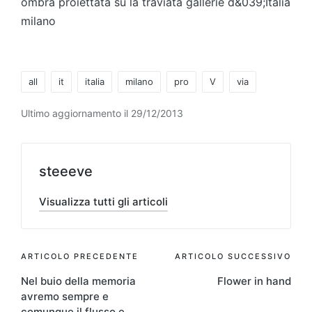
ombra proiettata su la traviata gallerie d&039;Italia
milano
Tag:
all
it
italia
milano
pro
V
via
Ultimo aggiornamento il 29/12/2013
steeeve
Visualizza tutti gli articoli
Navigazione
ARTICOLO PRECEDENTE
ARTICOLO SUCCESSIVO
Nel buio della memoria
Flower in hand
articoli
avremo sempre e
comunque il flusso e