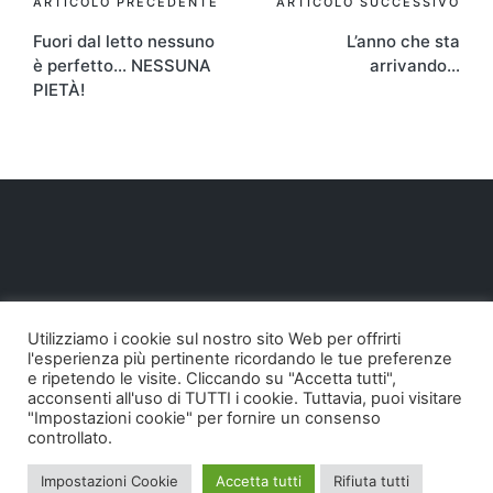
Navigazione
ARTICOLO PRECEDENTE
ARTICOLO SUCCESSIVO
Fuori dal letto nessuno
L’anno che sta
articoli
è perfetto… NESSUNA
arrivando…
PIETÀ!
Utilizziamo i cookie sul nostro sito Web per offrirti
l'esperienza più pertinente ricordando le tue preferenze
e ripetendo le visite. Cliccando su "Accetta tutti",
acconsenti all'uso di TUTTI i cookie. Tuttavia, puoi visitare
"Impostazioni cookie" per fornire un consenso
controllato.
Copyright 2026 — Pollodigomma ...org. Tutti i diritti
Impostazioni Cookie
Accetta tutti
Rifiuta tutti
riservati.
Sinatra WordPress Theme