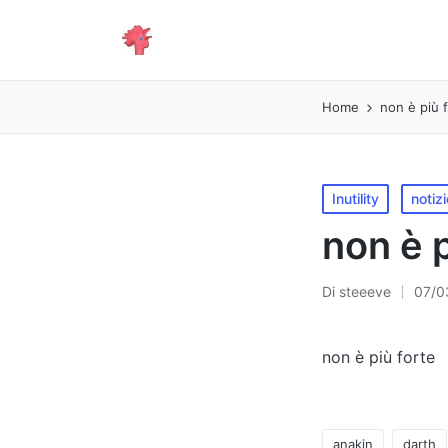
Home
non è più 
Pubblicato
Inutility
notizi
in
non è p
Di
steeeve
07/0
Pubblicato
da
non è più forte
anakin
darth