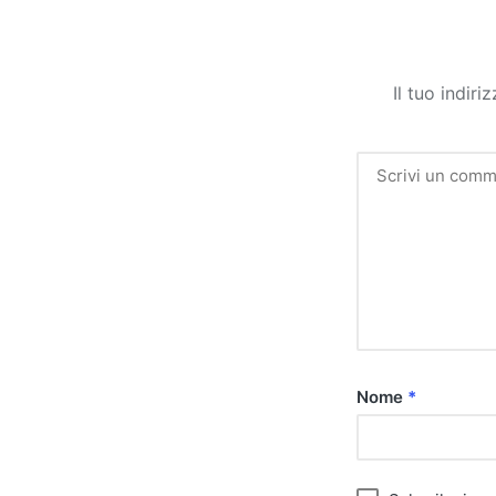
Il tuo indir
Nome
*