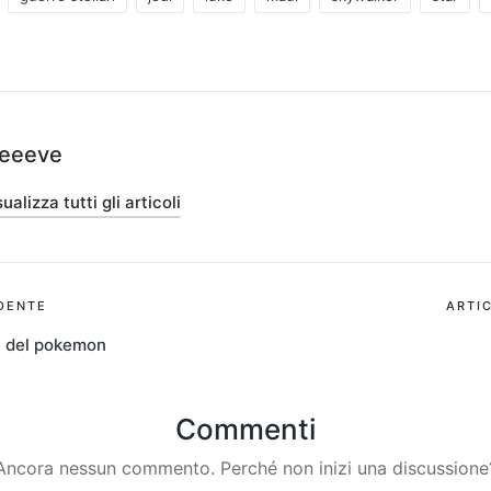
teeeve
ualizza tutti gli articoli
ione
DENTE
ARTI
e del pokemon
Commenti
Ancora nessun commento. Perché non inizi una discussione