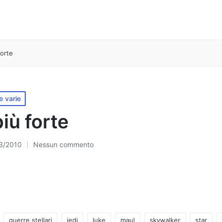
forte
e varie
iù forte
3/2010
Nessun commento
guerre stellari
jedi
luke
maul
skywalker
star