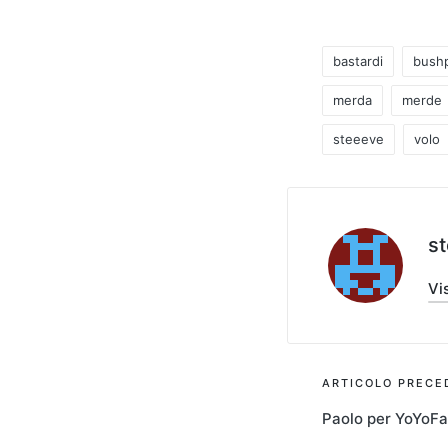
bastardi
bush
merda
merde
Tag:
steeeve
volo
s
Vis
Navigaz
ARTICOLO PRECE
Paolo per YoYoFa
articoli