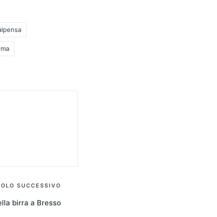
lpensa
ema
COLO SUCCESSIVO
lla birra a Bresso