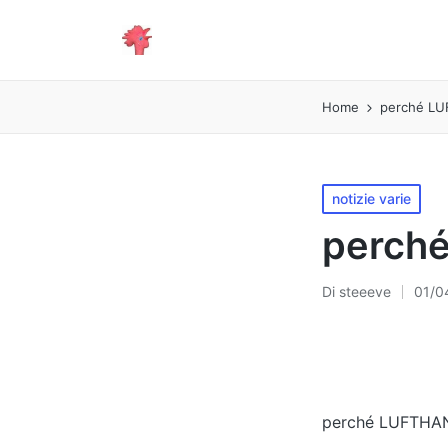
Home
perché LU
Pubblicato
notizie varie
in
perché
Di
steeeve
01/0
Pubblicato
da
perché LUFTHAN