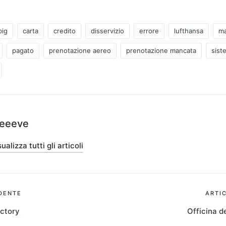
pig
carta
credito
disservizio
errore
lufthansa
ma
pagato
prenotazione aereo
prenotazione mancata
sist
teeeve
ualizza tutti gli articoli
ione
DENTE
ARTI
ctory
Officina de