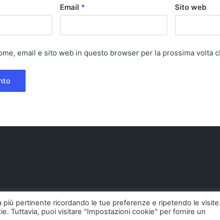
Email
*
Sito web
nome, email e sito web in questo browser per la prossima volta
za più pertinente ricordando le tue preferenze e ripetendo le visite
ie. Tuttavia, puoi visitare "Impostazioni cookie" per fornire un
26 — Pollodigomma ...org. Tutti i diritti riservati.
Sinatra Word