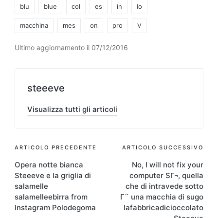
Tag:
blu
blue
col
es
in
Io
macchina
mes
on
pro
V
Ultimo aggiornamento il 07/12/2016
steeeve
Visualizza tutti gli articoli
Navigazione
ARTICOLO PRECEDENTE
ARTICOLO SUCCESSIVO
Opera notte bianca
No, I will not fix your
articoli
Steeeve e la griglia di
computer SΓ¬, quella
salamelle
che di intravede sotto
salamelleebirra from
Γ¨ una macchia di sugo
Instagram Polodegoma
lafabbricadicioccolato