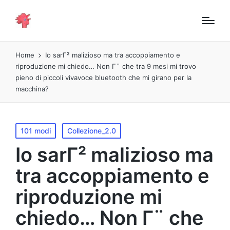
Home
Io sarΓ² malizioso ma tra accoppiamento e
riproduzione mi chiedo… Non Γ¨ che tra 9 mesi mi trovo
pieno di piccoli vivavoce bluetooth che mi girano per la
macchina?
Pubblicato
101 modi
Collezione_2.0
in
Io sarΓ² malizioso ma
tra accoppiamento e
riproduzione mi
chiedo… Non Γ¨ che