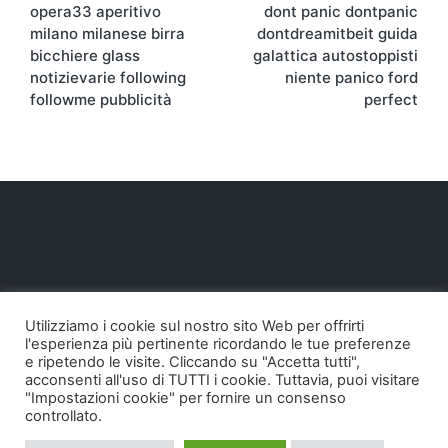
opera33 aperitivo
dont panic dontpanic
articoli
milano milanese birra
dontdreamitbeit guida
bicchiere glass
galattica autostoppisti
notizievarie following
niente panico ford
followme pubblicità
perfect
Utilizziamo i cookie sul nostro sito Web per offrirti
l'esperienza più pertinente ricordando le tue preferenze
e ripetendo le visite. Cliccando su "Accetta tutti",
acconsenti all'uso di TUTTI i cookie. Tuttavia, puoi visitare
"Impostazioni cookie" per fornire un consenso
controllato.
Copyright 2026 — Pollodigomma ...org. Tutti i diritti