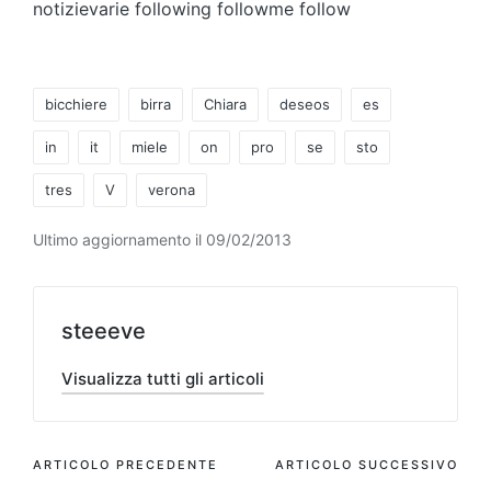
notizievarie following followme follow
Tag:
bicchiere
birra
Chiara
deseos
es
in
it
miele
on
pro
se
sto
tres
V
verona
Ultimo aggiornamento il 09/02/2013
steeeve
Visualizza tutti gli articoli
Navigazione
ARTICOLO PRECEDENTE
ARTICOLO SUCCESSIVO