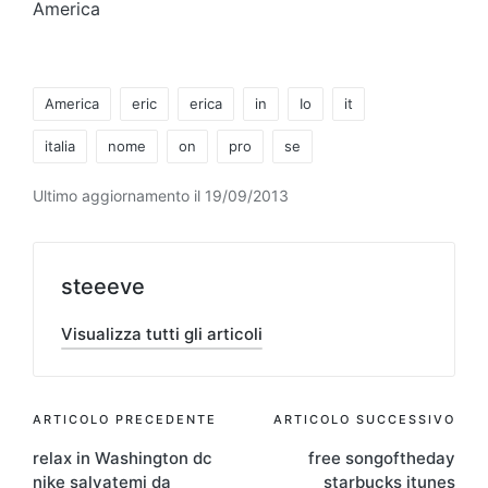
America
Tag:
America
eric
erica
in
Io
it
italia
nome
on
pro
se
Ultimo aggiornamento il 19/09/2013
steeeve
Visualizza tutti gli articoli
Navigazione
ARTICOLO PRECEDENTE
ARTICOLO SUCCESSIVO
relax in Washington dc
free songoftheday
articoli
nike salvatemi da
starbucks itunes